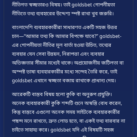
নীতিগত স্বচ্ছতারও বিষয়। তাই goldsbet গোপনীয়তা
নীতিতে তথ্য ব্যবহারের উদ্দেশ্য স্পষ্ট রাখা খুব জরুরি।
বাংলাদেশি ব্যবহারকারীরা সাধারণত একটি সহজ উত্তর
চান—“আমার তথ্য কি আমার বিপক্ষে যাবে?” goldsbet-
এর গোপনীয়তা নীতির মূল বার্তা হওয়া উচিত, তথ্যের
ব্যবহার যেন সেবা উন্নয়ন, নিরাপত্তা এবং ব্যবহার
অভিজ্ঞতার সীমার মধ্যেই থাকে। অপ্রয়োজনীয় জটিলতা বা
অস্পষ্ট ভাষা ব্যবহারকারীর মধ্যে সন্দেহ তৈরি করে, তাই
goldsbet এখানে স্বচ্ছতা বজায় রাখাকে প্রাধান্য দেয়।
আরেকটি বাস্তব বিষয় হলো কুকি বা অনুরূপ প্রযুক্তি।
অনেক ব্যবহারকারী কুকি শব্দটি শুনে অস্বস্তি বোধ করেন,
কিন্তু বাস্তবে এগুলো অনেক সময় সাইটকে ব্যবহারকারীর
পছন্দ মনে রাখতে, দ্রুত লোড হতে, বা একই তথ্য বারবার না
চাইতে সাহায্য করে। goldsbet যদি এই বিষয়টি সহজ