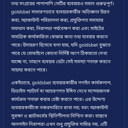
তথ্য সংগ্রহের পাশাপাশি সেটির ব্যবহারও সমান গুরুত্বপূর্ণ।
goldsbet সাধারণভাবে ব্যবহারকারীর অভিজ্ঞতা উন্নত
করা, অ্যাকাউন্ট পরিচালনা করা, প্রযুক্তিগত সমস্যার
সমাধান করা, নিরাপত্তা পর্যবেক্ষণ করা এবং সাইটের
সামগ্রিক কার্যকারিতা বোঝার জন্য তথ্য ব্যবহার করতে
পারে। উদাহরণ হিসেবে বলা যায়, যদি goldsbet বুঝতে
পারে যে মোবাইলে কোনো নির্দিষ্ট অংশ ঠিকমতো দেখা
যাচ্ছে না, তাহলে ব্যবহার ডেটা সেই সমস্যা শনাক্ত করতে
সাহায্য করতে পারে।
একইভাবে, goldsbet ব্যবহারকারীর লগইন কার্যকলাপ,
ডিভাইস প্যাটার্ন বা আচরণগত ইঙ্গিত দেখে সন্দেহজনক
কার্যক্রম শনাক্ত করার চেষ্টা করতে পারে। এর উদ্দেশ্য
ব্যবহারকারীকে নজরদারিতে রাখা নয়; বরং অ্যাকাউন্ট
সুরক্ষা ও প্ল্যাটফর্মের স্থিতিশীলতা নিশ্চিত করা। বাস্তবে
অনলাইন নিরাপত্তা এখন শুধু প্রযুক্তির দায়িত্ব নয়, এটি