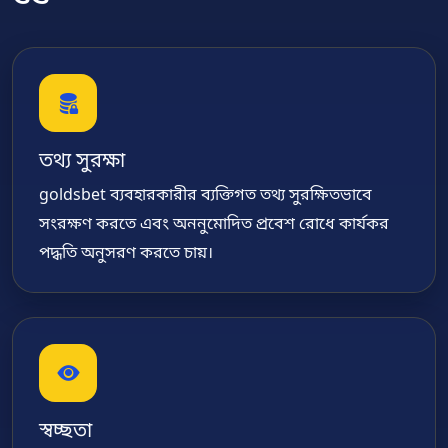
তথ্য সুরক্ষা
goldsbet ব্যবহারকারীর ব্যক্তিগত তথ্য সুরক্ষিতভাবে
সংরক্ষণ করতে এবং অননুমোদিত প্রবেশ রোধে কার্যকর
পদ্ধতি অনুসরণ করতে চায়।
স্বচ্ছতা