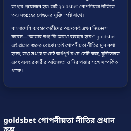
তথ্যের প্রয়োজন হয়। তাই goldsbet গোপনীয়তা নীতিতে
তথ্য সংগ্রহের পেছনের যুক্তি স্পষ্ট রাখে।
বাংলাদেশি ব্যবহারকারীদের অনেকেই এখন জিজ্ঞেস
করেন—“আমার তথ্য কি অযথা ব্যবহার হবে?” goldsbet
এই প্রশ্নের গুরুত্ব বোঝে। তাই গোপনীয়তা নীতির মূল কথা
হলো, তথ্য সংগ্রহ তখনই অর্থপূর্ণ যখন সেটি স্বচ্ছ, যুক্তিসঙ্গত
এবং ব্যবহারকারীর অভিজ্ঞতা ও নিরাপত্তার সঙ্গে সম্পর্কিত
থাকে।
goldsbet গোপনীয়তা নীতির প্রধান
স্তম্ভ