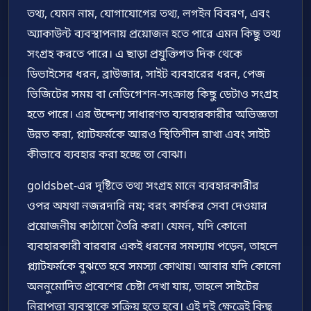
তথ্য, যেমন নাম, যোগাযোগের তথ্য, লগইন বিবরণ, এবং
অ্যাকাউন্ট ব্যবস্থাপনায় প্রয়োজন হতে পারে এমন কিছু তথ্য
সংগ্রহ করতে পারে। এ ছাড়া প্রযুক্তিগত দিক থেকে
ডিভাইসের ধরন, ব্রাউজার, সাইট ব্যবহারের ধরন, পেজ
ভিজিটের সময় বা নেভিগেশন-সংক্রান্ত কিছু ডেটাও সংগ্রহ
হতে পারে। এর উদ্দেশ্য সাধারণত ব্যবহারকারীর অভিজ্ঞতা
উন্নত করা, প্ল্যাটফর্মকে আরও স্থিতিশীল রাখা এবং সাইট
কীভাবে ব্যবহার করা হচ্ছে তা বোঝা।
goldsbet-এর দৃষ্টিতে তথ্য সংগ্রহ মানে ব্যবহারকারীর
ওপর অযথা নজরদারি নয়; বরং কার্যকর সেবা দেওয়ার
প্রয়োজনীয় কাঠামো তৈরি করা। যেমন, যদি কোনো
ব্যবহারকারী বারবার একই ধরনের সমস্যায় পড়েন, তাহলে
প্ল্যাটফর্মকে বুঝতে হবে সমস্যা কোথায়। আবার যদি কোনো
অননুমোদিত প্রবেশের চেষ্টা দেখা যায়, তাহলে সাইটের
নিরাপত্তা ব্যবস্থাকে সক্রিয় হতে হবে। এই দুই ক্ষেত্রেই কিছু