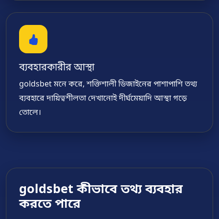
ব্যবহারকারীর আস্থা
goldsbet মনে করে, শক্তিশালী ডিজাইনের পাশাপাশি তথ্য
ব্যবহারে দায়িত্বশীলতা দেখানোই দীর্ঘমেয়াদি আস্থা গড়ে
তোলে।
goldsbet কীভাবে তথ্য ব্যবহার
করতে পারে